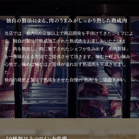
当店では、都内500店舗以上で商品開発を手掛けてきたシェフによ
る、独自の製法で熟成加工された熟成肉をお楽しみいただけま
す。肉を熟知し、肉に魅了されたシェフが生み出す「肉の旨味」
を一番味わえる方法でご提供させて頂きます。噛むと程よい噛み
心地で、噛めば噛むほど旨味が溢れ出す熟成肉を完成させまし
た。
独自の発想と製法で熟成をさせた自慢の“熟肉”をご堪能下さい。