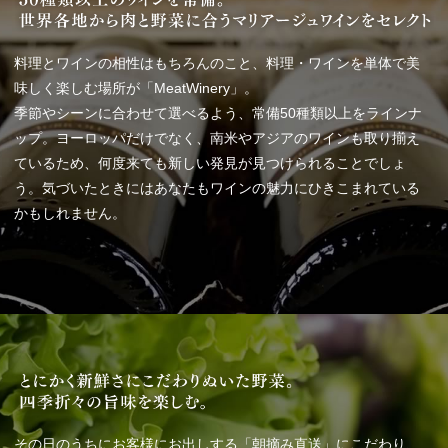
料理とワインの相性はもちろんのこと、料理・ワインを単体で美
味しく楽しむ場所が「MeatWinery」。
季節やシーンに合わせて選べるよう、常備50種類以上をラインナ
ップ。ヨーロッパだけでなく、南米やアジアのワインも取り揃え
ているため、何度来ても新しい発見が見つけられることでしょ
う。気づいたときにはあなたもワインの魅力にひきこまれている
かもしれません。
その日のうちにお客様にお出しする「朝摘み直送」にこだわり、